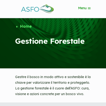
S
Menu
k
i
p
t
Home
o
m
Gestione Forestale
a
i
n
c
o
n
t
e
Gestire il bosco in modo attivo e sostenibile è la
n
t
chiave per valorizzare il territorio e proteggerlo.
La gestione forestale è il cuore dell’ASFO: cura,
visione e azioni concrete per un bosco vivo.