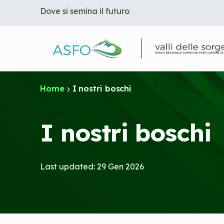
Dove si semina il futuro
S
k
i
p
t
o
m
a
Home
I nostri boschi
i
n
c
I nostri boschi
o
n
t
e
n
Last updated: 29 Gen 2026
t