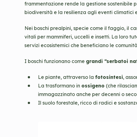
frammentazione rende la gestione sostenibile più
biodiversità e la resilienza agli eventi climatici 
Nei boschi prealpini, specie come il faggio, il
vitali per mammiferi, uccelli e insetti. La loro t
servizi ecosistemici che beneficiano le comunità 
I boschi funzionano come
grandi “serbatoi na
Le piante, attraverso la
fotosintesi
, ass
La trasformano in
ossigeno
(che rilascian
immagazzinato anche per decenni o secol
Il suolo forestale, ricco di radici e sosta