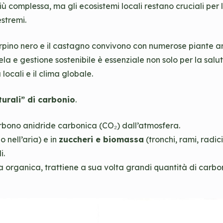
 complessa, ma gli ecosistemi locali restano cruciali per 
estremi.
 carpino nero e il castagno convivono con numerose piante 
utela e gestione sostenibile è essenziale non solo per la sal
locali e il clima globale.
turali” di carbonio
.
orbono anidride carbonica (CO₂) dall’atmosfera.
o nell’aria) e in
zuccheri e biomassa
(tronchi, rami, radic
i.
nza organica, trattiene a sua volta grandi quantità di carbo