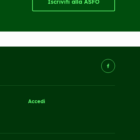
Iscriviti alla ASFO
(Opens in a new tab/wind
Accedi