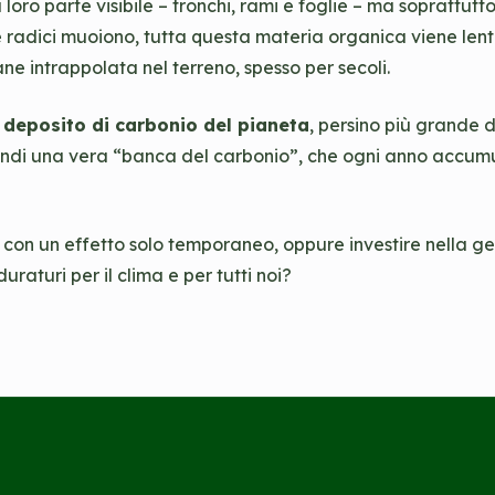
oro parte visibile – tronchi, rami e foglie – ma soprattutt
le radici muoiono, tutta questa materia organica viene l
ne intrappolata nel terreno, spesso per secoli.
e deposito di carbonio del pianeta
, persino più grande 
uindi una vera “banca del carbonio”, che ogni anno accumu
o, con un effetto solo temporaneo, oppure investire nella ge
raturi per il clima e per tutti noi?