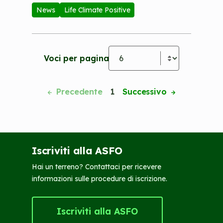
News
Life Climate Positive
Voci per pagina
Pagination
Precedente
1
Successivo
Iscriviti alla ASFO
Hai un terreno? Contattaci per ricevere
informazioni sulle procedure di iscrizione.
Iscriviti alla ASFO