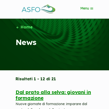
S
Menu
k
i
p
t
Home
o
m
News
a
i
n
c
o
n
t
e
Risultati 1 - 12 di 21
n
t
Dal prato alla selva: giovani in
formazione
Nuove giornate di formazione: imparare dal