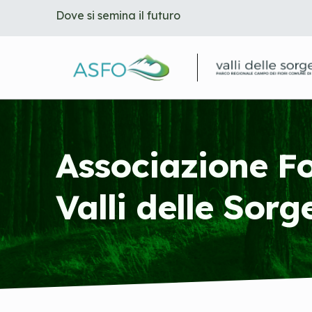
Dove si semina il futuro
S
k
i
p
t
o
m
a
i
n
Associazione F
c
o
n
Valli delle Sorg
t
e
n
t