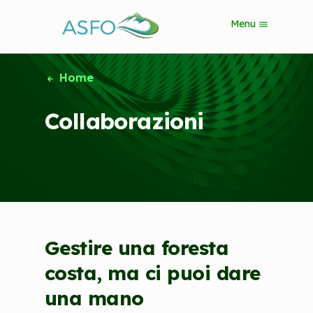
S
Menu
k
i
p
t
Home
o
m
Collaborazioni
a
i
n
c
o
n
t
e
n
Gestire una foresta
t
costa, ma ci puoi dare
una mano