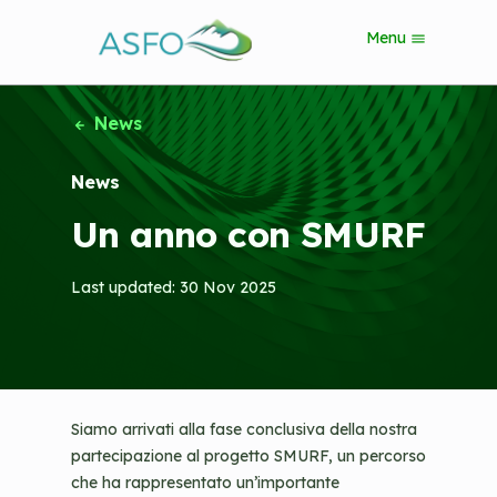
S
Menu
k
i
p
t
News
o
m
News
a
i
Un anno con SMURF
n
c
o
Last updated: 30 Nov 2025
n
t
e
n
t
Siamo arrivati alla fase conclusiva della nostra
partecipazione al progetto SMURF, un percorso
che ha rappresentato un’importante