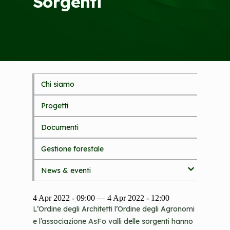
Sorgenti
Chi siamo
S
k
Progetti
i
p
Documenti
t
o
Gestione forestale
m
a
i
News & eventi
n
c
4 Apr 2022 - 09:00
—
4 Apr 2022 - 12:00
o
L’Ordine degli Architetti l’Ordine degli Agronomi
n
e l’associazione AsFo valli delle sorgenti hanno
t