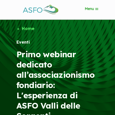
S
Menu
k
i
p
t
Home
o
m
Eventi
a
i
Primo webinar
n
c
dedicato
o
n
all’associazionismo
t
e
fondiario:
n
t
L'esperienza di
ASFO Valli delle