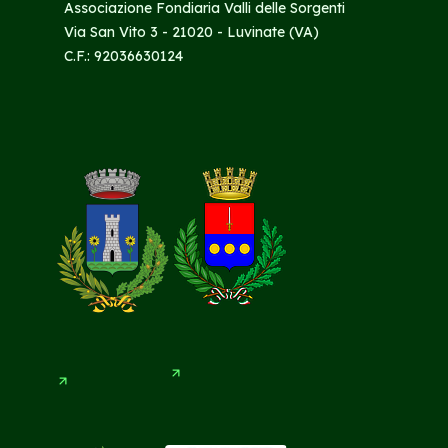
Associazione Fondiaria Valli delle Sorgenti
Via San Vito 3 - 21020 - Luvinate (VA)
C.F.: 92036630124
(
(
O
O
p
p
e