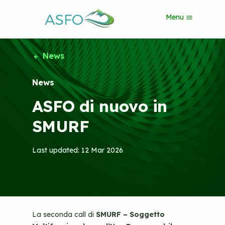
S
Menu
k
i
p
t
News
o
m
News
a
i
ASFO di nuovo in
n
c
SMURF
o
n
t
Last updated: 12 Mar 2026
e
n
t
La seconda call di
SMURF – Soggetto