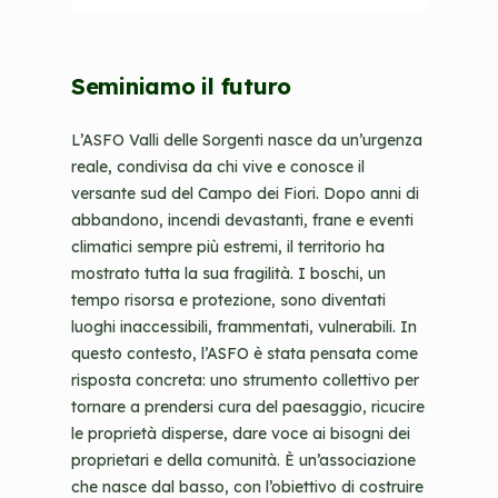
o
n
w
e
)
w
Seminiamo il futuro
t
a
L’ASFO Valli delle Sorgenti nasce da un’urgenza
b
reale, condivisa da chi vive e conosce il
/
versante sud del Campo dei Fiori. Dopo anni di
w
abbandono, incendi devastanti, frane e eventi
i
climatici sempre più estremi, il territorio ha
n
mostrato tutta la sua fragilità. I boschi, un
d
tempo risorsa e protezione, sono diventati
o
luoghi inaccessibili, frammentati, vulnerabili. In
w
questo contesto, l’ASFO è stata pensata come
)
risposta concreta: uno strumento collettivo per
tornare a prendersi cura del paesaggio, ricucire
le proprietà disperse, dare voce ai bisogni dei
proprietari e della comunità. È un’associazione
che nasce dal basso, con l’obiettivo di costruire