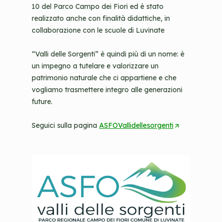
10 del Parco Campo dei Fiori ed è stato
O
realizzato anche con finalità didattiche, in
p
collaborazione con le scuole di Luvinate
e
n
“Valli delle Sorgenti” è quindi più di un nome: è
s
un impegno a tutelare e valorizzare un
i
patrimonio naturale che ci appartiene e che
n
vogliamo trasmettere integro alle generazioni
a
future.
n
e
Seguici sulla pagina
ASFOVallidellesorgenti
w
(
t
O
a
p
b
e
/
n
w
s
i
i
n
n
d
a