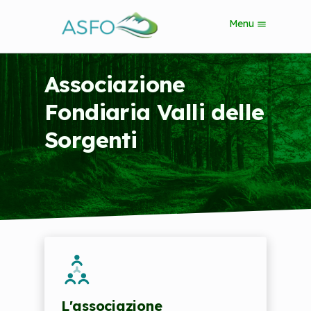
S
Menu
k
i
p
t
Associazione
o
m
Fondiaria Valli delle
a
i
Sorgenti
n
c
o
n
t
e
n
t
L'associazione