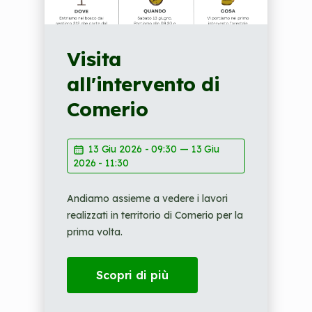
Visita
SO
all'intervento di
Eq
Comerio
so
ar
13 Giu 2026 - 09:30
—
13 Giu
2026 - 11:30
Andiamo assieme a vedere i lavori
202
realizzati in territorio di Comerio per la
prima volta.
Agro
resp
la f
Scopri di più